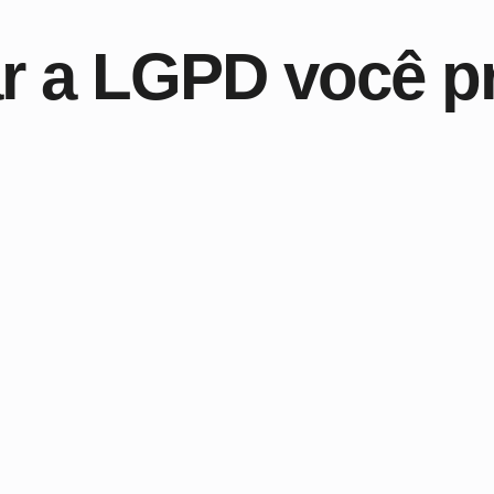
r a LGPD você p