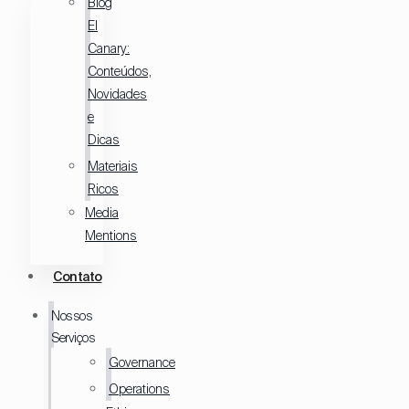
Blog
El
Canary:
Conteúdos,
Novidades
e
Dicas
Materiais
Ricos
Media
Mentions
Contato
Nossos
Serviços
Governance
Operations