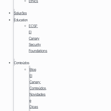
Ethics
Soluções
Education
ECSF:
El
Canary
Security
Foundations
Conteúdos
Blog
El
Canary:
Conteúdos,
Novidades
e
Dicas